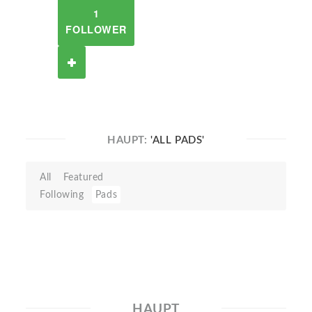
1
FOLLOWER
HAUPT:
'ALL PADS'
All
Featured
Following
Pads
HAUPT