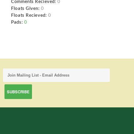
Comments Recieved:
0
Floats Given:
0
Floats Recieved:
0
Pads:
0