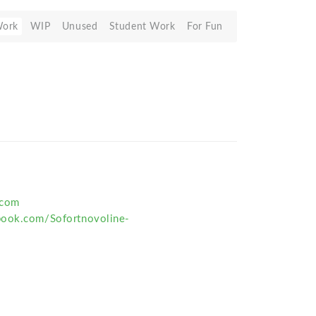
Work
WIP
Unused
Student Work
For Fun
.com
book.com/Sofortnovoline-