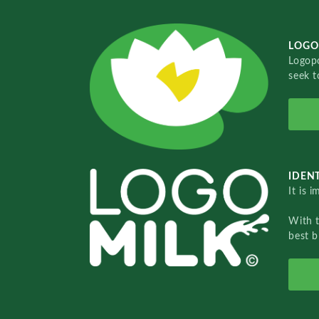
LOGO
Logopo
seek t
IDENT
It is 
With 
best b