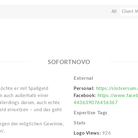
All
Client 
SOFORTNOVO
External
Möchte er mit Spaßgeld
Personal:
https://slotversum
n auch außerhalb einer
Facebook:
https://www.face
allerdings darum, auch echte
443639076456367
ld einsetzen – und das geht
Expertise Tags
Stats
 wegen der möglichen Gewinne,
s'.
Logo Views:
926