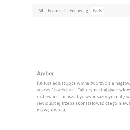
All
Featured
Following
Pads
Amber
Faktura adiustująca winna tworzyć się nagłów
znaczy "korektura". Faktury nastrajające win
rachowane i muszą być wyposażonym datę wy
rewidującej trzeba skonstatować czego niewi
nazwę owocu.