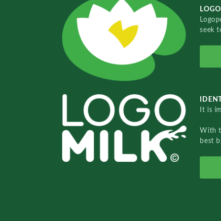
LOGO
Logopo
seek t
IDENT
It is 
With 
best b