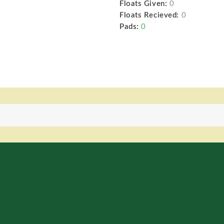
Floats Given:
0
Floats Recieved:
0
Pads:
0