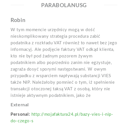
PARABOLANUSG
Robin
W tym momencie urzędnicy mogą w dość
nieskomplikowany strategia procedura zabić
podatnika z rozkładu VAT również to nawet bez jego
informacyj. Ale podjęcie faktury VAT odkąd klienta,
kto nie był pod żadnym pozorem żywym
podatnikiem albo poprzednio zanim nie egzystuje,
zagraża dosyć sporymi następstwami. W owym
przypadku z wsparciem napływają substancji VIES
także NIP. Należałoby pomnieć o tym, iż spełnienie
transakcji otoczonej taksą VAT z osobą, który nie
istnieje aktywnym podatnikiem, jako że
External
Personal:
http://mojafaktura24.pl/bazy-vies-i-nip-
do-czego-s