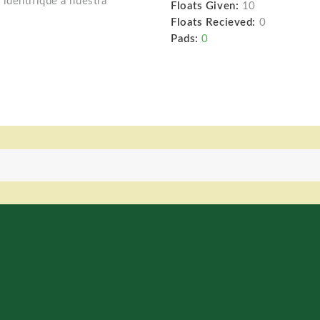
identifique a nuestra
Floats Given:
10
Floats Recieved:
0
Pads:
0