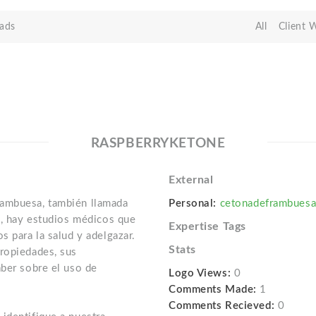
ads
All
Client 
RASPBERRYKETONE
External
rambuesa, también llamada
Personal:
cetonadeframbuesa.
d, hay estudios médicos que
Expertise Tags
s para la salud y adelgazar.
Stats
ropiedades, sus
aber sobre el uso de
Logo Views:
0
Comments Made:
1
Comments Recieved:
0