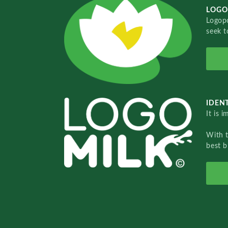
LOGO
Logopo
seek t
IDENT
It is 
With 
best b