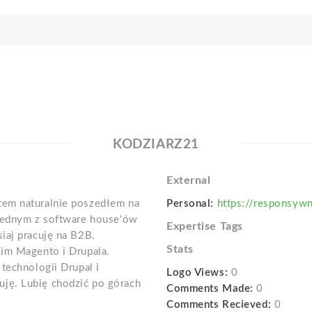
KODZIARZ21
External
tem naturalnie poszedłem na
Personal:
https://responsywn
 jednym z software house'ów
Expertise Tags
iaj pracuję na B2B.
Stats
kim Magento i Drupala.
technologii Drupal i
Logo Views:
0
ję. Lubię chodzić po górach
Comments Made:
0
Comments Recieved:
0