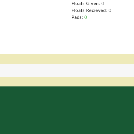
Floats Given:
0
Floats Recieved:
0
Pads:
0