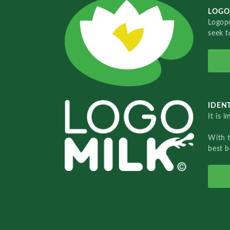
LOGO
Logopo
seek t
IDENT
It is 
With 
best b