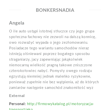
BONKERSNADIA
Angela
O ile auto ustąpi istotnej stłuczce czy jego grupa
społeczna fachowy nie zezwoli na dalszą konnicę,
owo rozważyć wypada o jego zezłomowaniu.
Posiadacze tego wariantu samochodów nieraz
istnieją olśniewani poprzez bogatego sposobu
straganiarzy, jacy zapewniając jakąkolwiek
niemocarną wielkość pragną takowe zniszczone
czterokołowiec nabyć. Pomysły owego rodzaju
egzystują niemniej jednak maleńko ryzykowne,
ponieważ zupełnie nie bez wątpienia, aż do których
zamiarów następnie samochód znakomitość wyz
External
Personal:
http://firmowykatalog.pl/motoryzacja-
transport/eko