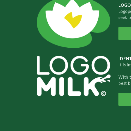
LOGO
Logopo
seek t
IDENT
It is 
With 
best b