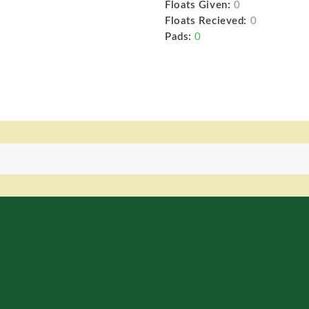
Floats Given:
0
Floats Recieved:
0
Pads:
0