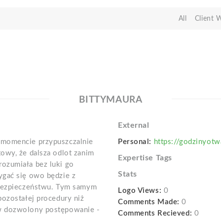
All
Client 
BITTYMAURA
External
 momencie przypuszczalnie
Personal:
https://godzinyotw
owy, że dalsza odlot zanim
Expertise Tags
ozumiała bez luki go
Stats
ygać się owo będzie z
 bezpieczeństwu. Tym samym
Logo Views:
0
pozostałej procedury niż
Comments Made:
0
w dozwolony postępowanie -
Comments Recieved:
0