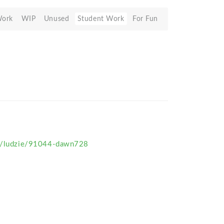
Work
WIP
Unused
Student Work
For Fun
pl/ludzie/91044-dawn728