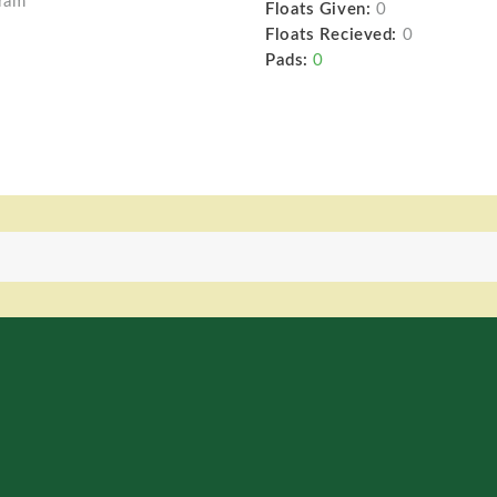
ram
Floats Given:
0
Floats Recieved:
0
Pads:
0