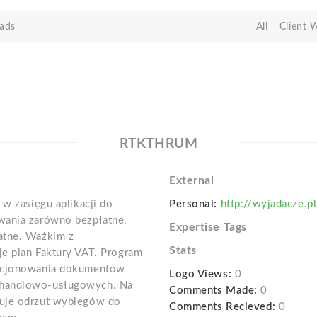
ads
All
Client 
RTKTHRUM
External
 w zasięgu aplikacji do
Personal:
http://wyjadacze.
wania zarówno bezpłatne,
Expertise Tags
atne. Ważkim z
Stats
e plan Faktury VAT. Program
encjonowania dokumentów
Logo Views:
0
 handlowo-usługowych. Na
Comments Made:
0
tuje odrzut wybiegów do
Comments Recieved:
0