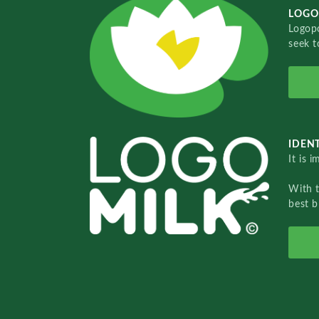
LOGO
Logopo
seek t
IDENT
It is 
With 
best b