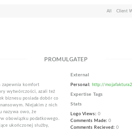
All
Client 
PROMULGATEP
External
a zapewnia komfort
Personal:
http://mojafaktura
ry wytwórczości, azali też
Expertise Tags
iek biznesu posiada dobór co
Stats
inansowym. Niejakim z nich
iu nazywa owo, że
Logo Views:
0
ryw obowiązku podatkowego.
Comments Made:
0
ące ukończonej służby,
Comments Recieved:
0