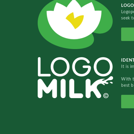
LOGO
Logopo
seek t
IDENT
It is 
With 
best b