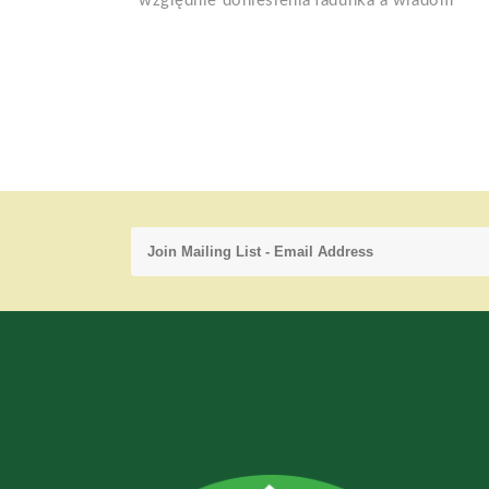
względnie doniesienia ładunka a wiadom