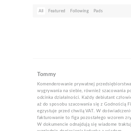
All
Featured
Following
Pads
Tommy
Komenderowanie prywatnej przedsiębiorstw
wygrywania na siebie, również szacowania po
odcinka działalności. Każdy debiutant człow
aż do sposobu szacowania się z Godnością F
egzystuje przed chwilą VAT. W doświadczen
fakturowanie to figa pozostałego wzorem z
W dokumencie odnajdują się wiadome traktuj