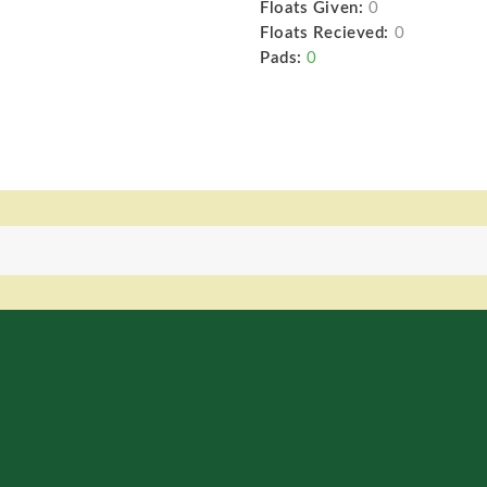
Floats Given:
0
Floats Recieved:
0
Pads:
0