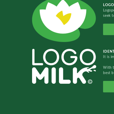
LOGO
Logopo
seek t
IDENT
It is 
With 
best b