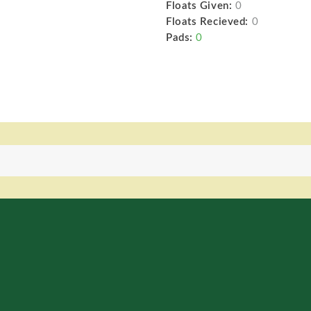
Floats Given:
0
Floats Recieved:
0
Pads:
0