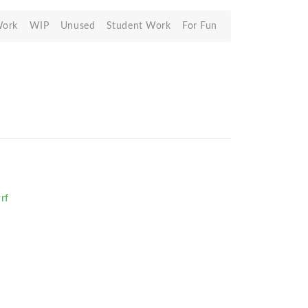
Work
WIP
Unused
Student Work
For Fun
rf