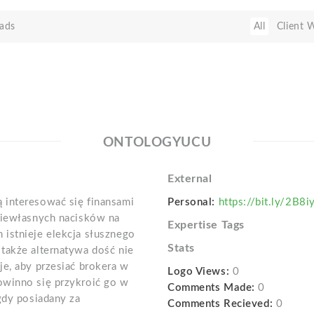
ads
All
Client 
ONTOLOGYUCU
External
 interesować się finansami
Personal:
https://bit.ly/2B8iy
niewłasnych nacisków na
Expertise Tags
istnieje elekcja słusznego
Stats
także alternatywa dość nie
je, aby przesiać brokera w
Logo Views:
0
owinno się przykroić go w
Comments Made:
0
gdy posiadany za
Comments Recieved:
0