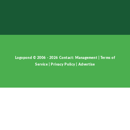
Logopond © 2006 - 2026
Contact: Management
|
Terms of
Service
|
Privacy Policy
|
Advertise