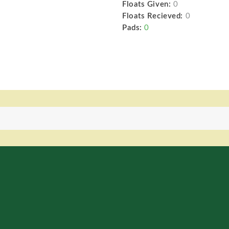
Floats Given:
0
Floats Recieved:
0
Pads:
0