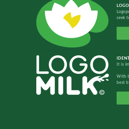
LOGO
Logopo
seek t
IDENT
It is 
With 
best b