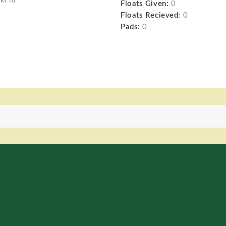
rki m
Floats Given:
0
Floats Recieved:
0
Pads:
0