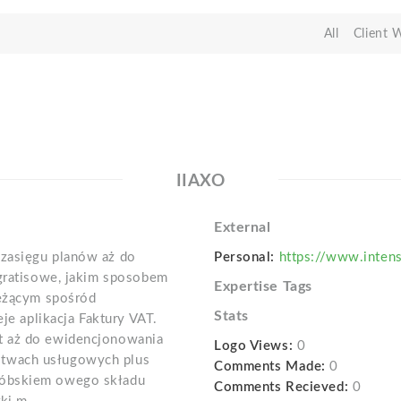
All
Client 
IIAXO
External
zasięgu planów aż do
Personal:
https://www.inte
 gratisowe, jakim sposobem
Expertise Tags
ieżącym spośród
Stats
eje aplikacja Faktury VAT.
t aż do ewidencjonowania
Logo Views:
0
twach usługowych plus
Comments Made:
0
róbskiem owego składu
Comments Recieved:
0