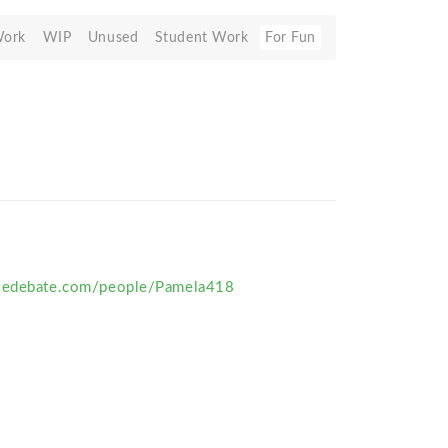
Work
WIP
Unused
Student Work
For Fun
nsedebate.com/people/Pamela418