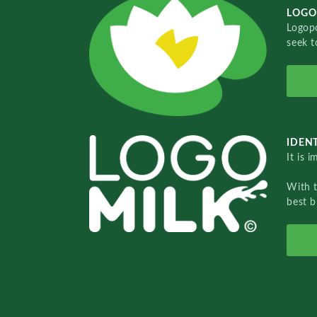
LOGO
Logopo
seek t
IDENT
It is 
With 
best b