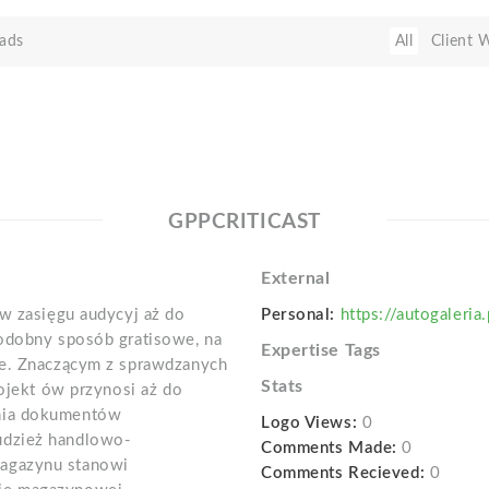
ads
All
Client 
GPPCRITICAST
External
 w zasięgu audycyj aż do
Personal:
https://autogaler
podobny sposób gratisowe, na
Expertise Tags
ne. Znaczącym z sprawdzanych
Stats
rojekt ów przynosi aż do
nia dokumentów
Logo Views:
0
udzież handlowo-
Comments Made:
0
agazynu stanowi
Comments Recieved:
0