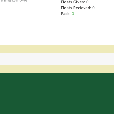
ie magazynowej
Floats Given:
0
Floats Recieved:
0
Pads:
0