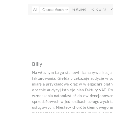
All
Featured
Following
P
Billy
Na własnym targu stanowi liczna rywalizacja
fakturowania. Giełda przekazuje audycje w 
miarę a przykładowe oraz w wielgachni płat
obecnie audycyj istnieje plan Faktury VAT. P
wznoszenia natomiast aż do ewidencjonowa
sprzedażowych w jednostkach usługowych t
usługowych. Niestety choróbskiem owego m