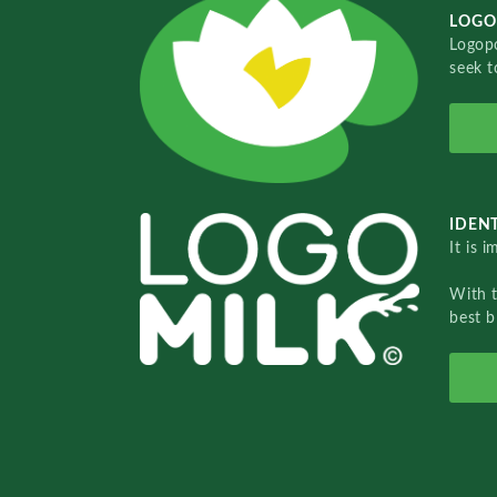
LOGO
Logopo
seek t
IDENT
It is 
With 
best b