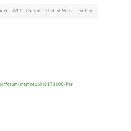
Work
WIP
Unused
Student Work
For Fun
ia.pl/forum/member.php?173608-Per