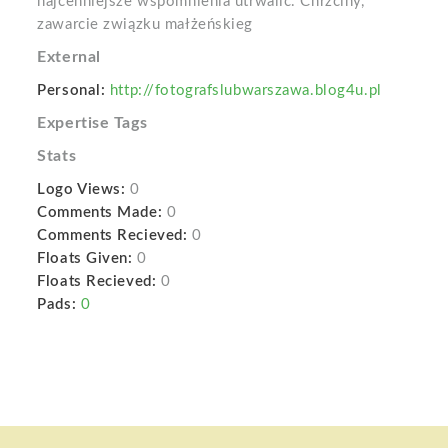
najcenniejsze wspomnienia utrwalić. Chrzciny,
zawarcie związku małżeńskieg
External
Personal:
http://fotografslubwarszawa.blog4u.pl
Expertise Tags
Stats
Logo Views:
0
Comments Made:
0
Comments Recieved:
0
Floats Given:
0
Floats Recieved:
0
Pads:
0