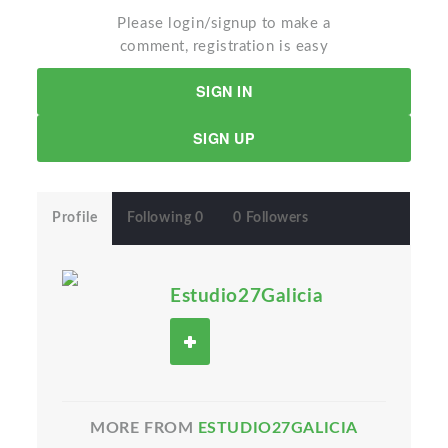
Please login/signup to make a
comment, registration is easy
SIGN IN
SIGN UP
Profile
Following 0
0 Followers
Estudio27Galicia
MORE FROM
ESTUDIO27GALICIA