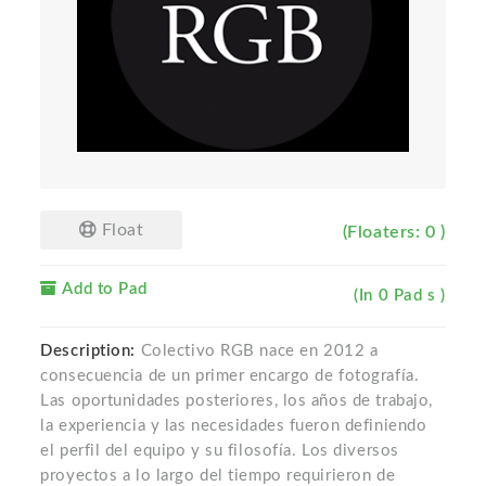
Float
(Floaters: 0 )
Add to Pad
(In 0 Pad s )
Description:
Colectivo RGB nace en 2012 a
consecuencia de un primer encargo de fotografía.
Las oportunidades posteriores, los años de trabajo,
la experiencia y las necesidades fueron definiendo
el perfil del equipo y su filosofía. Los diversos
proyectos a lo largo del tiempo requirieron de