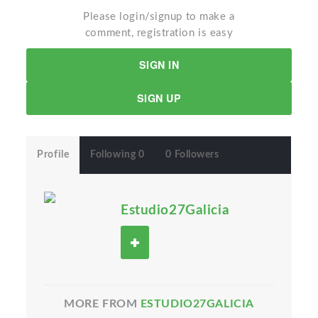
Please login/signup to make a
comment, registration is easy
SIGN IN
SIGN UP
Profile
Following 0
0 Followers
Estudio27Galicia
MORE FROM
ESTUDIO27GALICIA