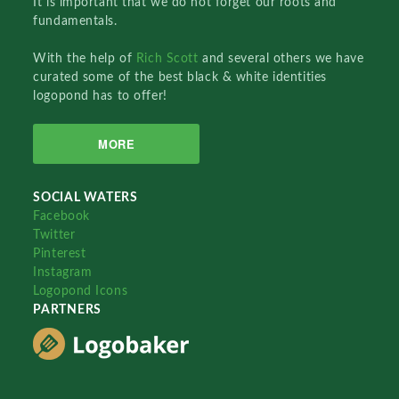
It is important that we do not forget our roots and
fundamentals.
With the help of
Rich Scott
and several others we have
curated some of the best black & white identities
logopond has to offer!
MORE
SOCIAL WATERS
Facebook
Twitter
Pinterest
Instagram
Logopond Icons
PARTNERS