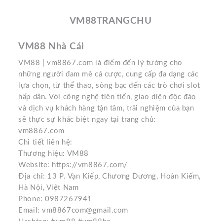
VM88TRANGCHU
VM88 Nhà Cái
VM88 | vm8867.com là điểm đến lý tưởng cho
những người đam mê cá cược, cung cấp đa dạng các
lựa chọn, từ thể thao, sòng bạc đến các trò chơi slot
hấp dẫn. Với công nghệ tiên tiến, giao diện độc đáo
và dịch vụ khách hàng tận tâm, trải nghiệm của bạn
sẽ thực sự khác biệt ngay tại trang chủ:
vm8867.com
Chi tiết liên hệ:
Thương hiệu: VM88
Website: https://vm8867.com/
Địa chỉ: 13 P. Vạn Kiếp, Chương Dương, Hoàn Kiếm,
Hà Nội, Việt Nam
Phone: 0987267941
Email: vm8867com@gmail.com