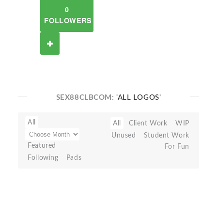
0
FOLLOWERS
SEX88CLBCOM:
'ALL LOGOS'
All
All
Client Work
WIP
Unused
Student Work
Featured
For Fun
Following
Pads