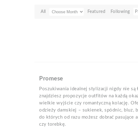
All
Featured
Following
P
Promese
Poszukiwania idealnej stylizacji nigdy nie s
znajdziesz propozycje outfitów na każdą okazj
wielkie wyjście czy romantyczną kolację. O
odzieży damskiej – sukienek, spódnic, bluz, 
do których od razu możesz dobrać pasujące ak
czy torebkę.