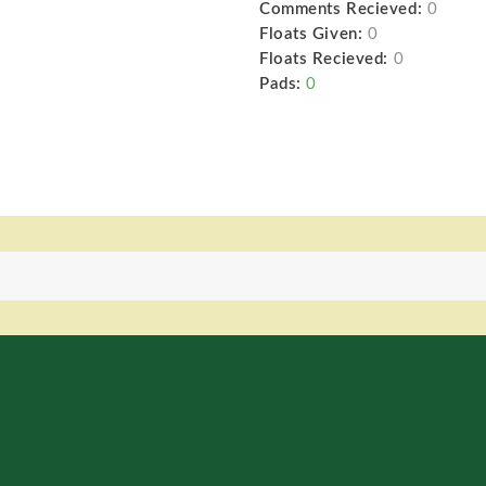
Comments Recieved:
0
Floats Given:
0
Floats Recieved:
0
Pads:
0