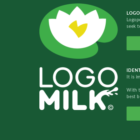
LOGO
Logopo
seek t
IDENT
It is 
With 
best b