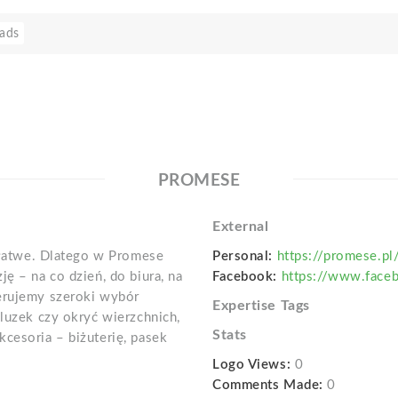
ads
PROMESE
External
ą łatwe. Dlatego w Promese
Personal:
https://promese.pl
ę – na co dzień, do biura, na
Facebook:
https://www.face
ferujemy szeroki wybór
Expertise Tags
bluzek czy okryć wierzchnich,
Stats
cesoria – biżuterię, pasek
Logo Views:
0
Comments Made:
0