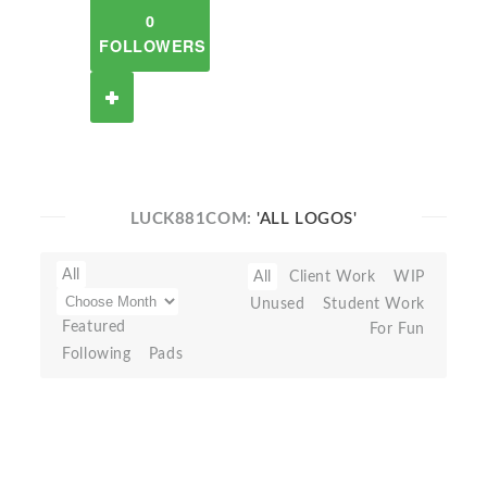
0
FOLLOWERS
LUCK881COM:
'ALL LOGOS'
All
All
Client Work
WIP
Unused
Student Work
Featured
For Fun
Following
Pads