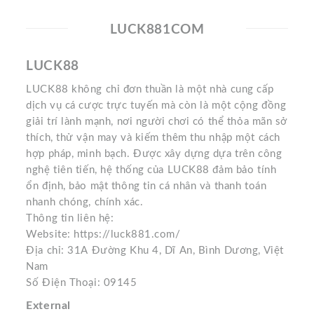
LUCK881COM
LUCK88
LUCK88 không chỉ đơn thuần là một nhà cung cấp
dịch vụ cá cược trực tuyến mà còn là một cộng đồng
giải trí lành mạnh, nơi người chơi có thể thỏa mãn sở
thích, thử vận may và kiếm thêm thu nhập một cách
hợp pháp, minh bạch. Được xây dựng dựa trên công
nghệ tiên tiến, hệ thống của LUCK88 đảm bảo tính
ổn định, bảo mật thông tin cá nhân và thanh toán
nhanh chóng, chính xác.
Thông tin liên hệ:
Website: https://luck881.com/
Địa chỉ: 31A Đường Khu 4, Dĩ An, Bình Dương, Việt
Nam
Số Điện Thoại: 09145
External