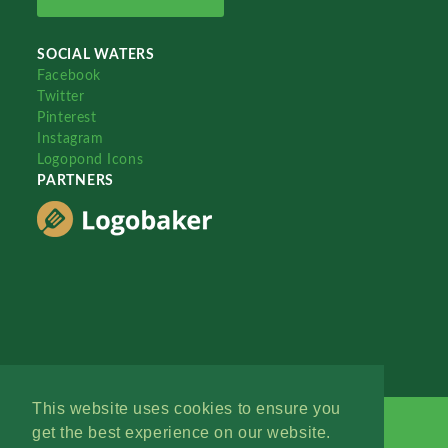
SOCIAL WATERS
Facebook
Twitter
Pinterest
Instagram
Logopond Icons
PARTNERS
This website uses cookies to ensure you
get the best experience on our website.