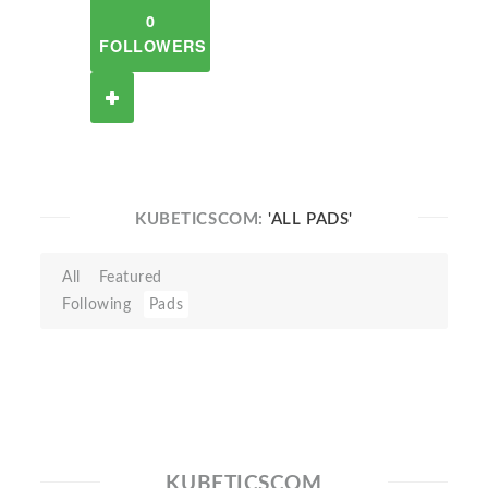
0
FOLLOWERS
KUBETICSCOM:
'ALL PADS'
All
Featured
Following
Pads
KUBETICSCOM