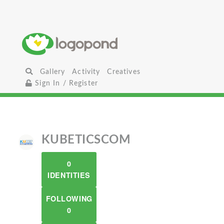
Gallery
Activity
Creatives
Sign In / Register
KUBETICSCOM
0
IDENTITIES
FOLLOWING
0