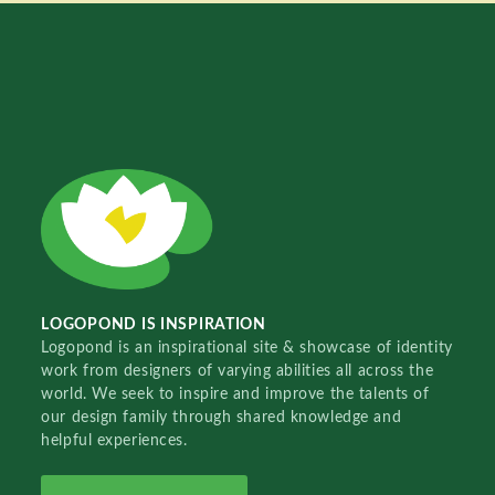
LOGOPOND IS INSPIRATION
Logopond is an inspirational site & showcase of identity
work from designers of varying abilities all across the
world. We seek to inspire and improve the talents of
our design family through shared knowledge and
helpful experiences.