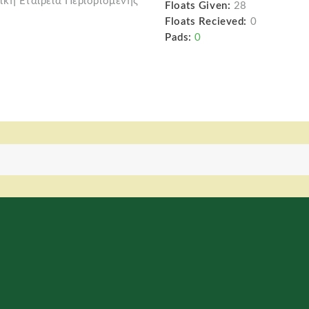
ική Εταιρεία Περιορισμένης
Floats Given:
28
Floats Recieved:
0
Pads:
0