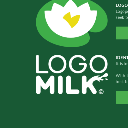
LOGO
Logopo
seek t
IDENT
It is 
With 
best b