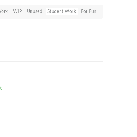
Work
WIP
Unused
Student Work
For Fun
t