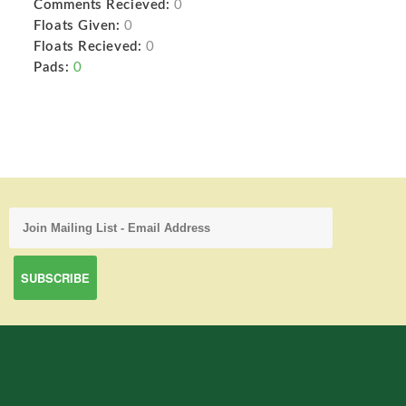
Comments Recieved:
0
Floats Given:
0
Floats Recieved:
0
Pads:
0