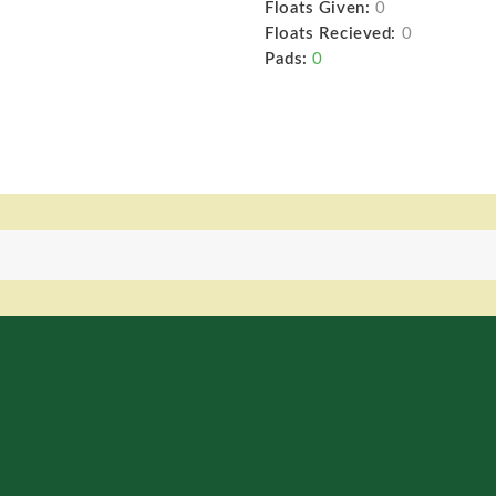
Floats Given:
0
Floats Recieved:
0
Pads:
0