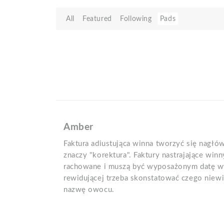
All
Featured
Following
Pads
Amber
Faktura adiustująca winna tworzyć się nagłów
znaczy "korektura". Faktury nastrajające win
rachowane i muszą być wyposażonym datę wy
rewidującej trzeba skonstatować czego niewi
nazwę owocu.