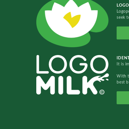
LOGO
Logopo
seek t
IDENT
It is 
With 
best b