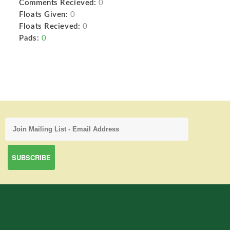
Comments Recieved:
0
Floats Given:
0
Floats Recieved:
0
Pads:
0