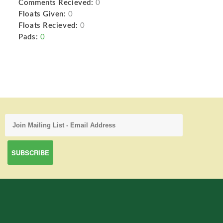
Comments Recieved:
0
Floats Given:
0
Floats Recieved:
0
Pads:
0