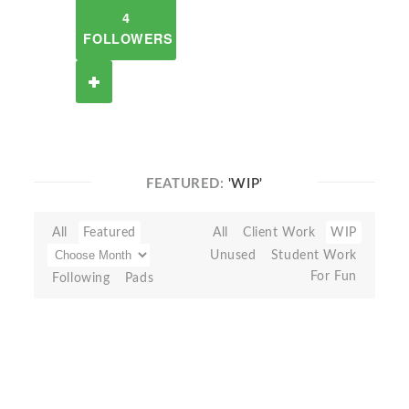
4
FOLLOWERS
FEATURED:
'WIP'
All
Featured
All
Client Work
WIP
Unused
Student Work
For Fun
Following
Pads