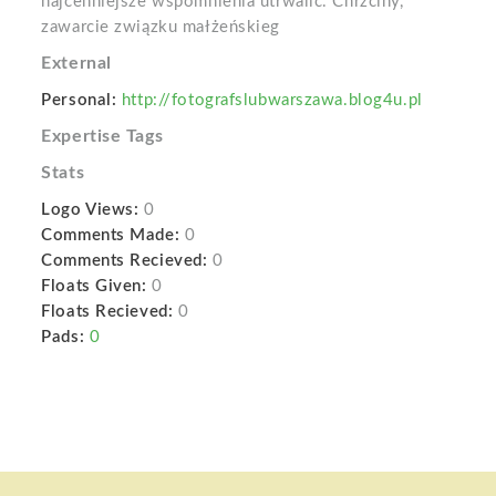
najcenniejsze wspomnienia utrwalić. Chrzciny,
zawarcie związku małżeńskieg
External
Personal:
http://fotografslubwarszawa.blog4u.pl
Expertise Tags
Stats
Logo Views:
0
Comments Made:
0
Comments Recieved:
0
Floats Given:
0
Floats Recieved:
0
Pads:
0