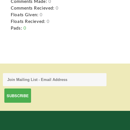
Comments Made:
0
Comments Recieved:
0
Floats Given:
0
Floats Recieved:
0
Pads:
0