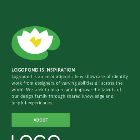
LOGOPOND IS INSPIRATION
Logopond is an inspirational site & showcase of identity
work from designers of varying abilities all across the
world. We seek to inspire and improve the talents of
our design family through shared knowledge and
helpful experiences.
ABOUT