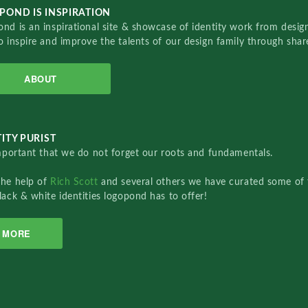
POND IS INSPIRATION
nd is an inspirational site & showcase of identity work from designe
o inspire and improve the talents of our design family through sha
ABOUT
ITY PURIST
important that we do not forget our roots and fundamentals.
the help of
Rich Scott
and several others we have curated some of 
lack & white identities logopond has to offer!
MORE