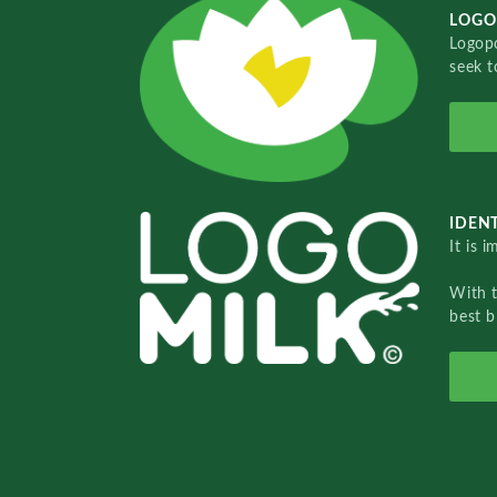
LOGO
Logopo
seek t
IDENT
It is 
With 
best b