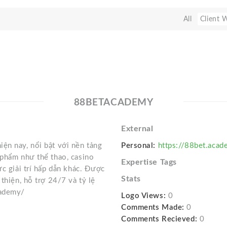
All
Client 
88BETACADEMY
External
ện nay, nổi bật với nền tảng
Personal:
https://88bet.acad
 phẩm như thể thao, casino
Expertise Tags
ức giải trí hấp dẫn khác. Được
Stats
thiện, hỗ trợ 24/7 và tỷ lệ
cademy/
Logo Views:
0
Comments Made:
0
Comments Recieved:
0