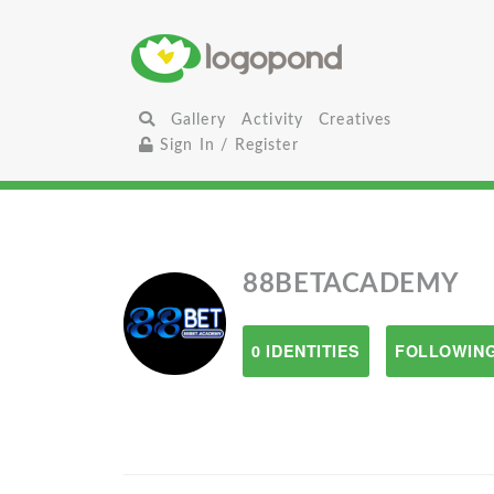
Gallery
Activity
Creatives
Sign In / Register
88BETACADEMY
0 IDENTITIES
FOLLOWING